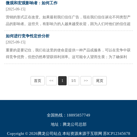
微观和宏观影响者：如何工作
呢？嗯，你可能会严重损害你的利润和营业额。或者，在最佳情况···
[2025-09-15]
营销的形式正在改变。如果最初我们信任广告，现在我们信任谈论不同类型产
品的影响者。这些天，有影响力的人越来越受欢迎，因为人们对他们的信任超
过了电视或杂志上的传统营销。他们是像你一样的人，但在社交媒体上有大量
如何进行竞争性定价分析
追随者。重要的是要记住，一个有影响力的人可以拥有一小部分···
[2025-09-15]
重要的是要记住，我们在这里的使命是提供一种产品或服务，可以在竞争中获
得竞争优势，但您仍然希望获得利润率。这可能令人望而生畏；为了确保利
润，你可能会将价格过高，吓跑潜在客户。那么为什么不选择一个更低的价格
呢？嗯，你可能会严重损害你的利润和营业额。或者，在最佳情况···
首页
<<
1
1/1
>>
尾页
全国热线：18895857749
地址：腾龙公司总部
Copyright © 2026腾龙公司站点 本站资源来源于互联网
苏ICP12345678