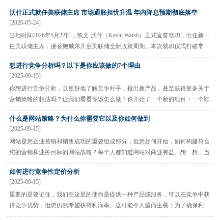
沃什正式就任美联储主席 市场通胀担忧升温 年内降息预期彻底落空
[2026-05-24]
当地时间2026年5月22日，凯文·沃什（Kevin Warsh）正式宣誓就职，出任新一
任美联储主席，接替鲍威尔开启美联储全新政策周期。本次就职仪式打破常
规，并未在美联储总部举办，而是落地白宫，由美国总统特朗普亲自主持，凸
想进行竞争分析吗？以下是你应该做的7个理由
显出此次美联储“换帅”的特殊意义，也让全球市场对后续美国···
[2025-09-15]
你想进行竞争分析，以更好地了解竞争对手，推出新产品，甚至获得更多关于
营销策略的想法吗？让我们看看你该怎么做！你开始了一个新的项目：一个鞋
品牌（不太像爱德华·格林，但正在崛起）。你认为他们很有可能扰乱这个行
什么是网站策略？为什么你需要它以及你如何做到
业。但你知道，在你开始思考大问题之前，你必须更好地了解你···
[2025-09-15]
网站是您企业营销和销售成功的重要组成部分，但您如何开始，如何构建符合
您的营销和业务目标的网站战略？每个人都知道网站对商业有益。想一想，当
你对产品或服务感兴趣时，首先要做的事情之一就是查看网站以了解更多信
如何进行竞争性定价分析
息。但网站本身是不够的；为你的网站布局、设计和内容制定一个···
[2025-09-15]
重要的是要记住，我们在这里的使命是提供一种产品或服务，可以在竞争中获
得竞争优势，但您仍然希望获得利润率。这可能令人望而生畏；为了确保利
润，你可能会将价格过高，吓跑潜在客户。那么为什么不选择一个更低的价格